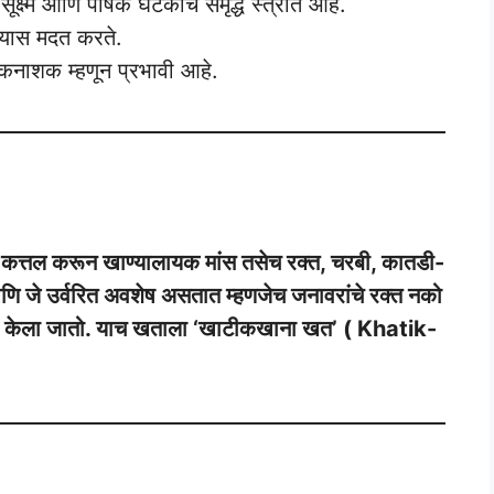
 सूक्ष्म आणि पोषक घटकांचे समृद्ध स्त्रोत आहे.
्यास मदत करते.
कनाशक म्हणून प्रभावी आहे.
रमाणात कत्तल करून खाण्यालायक मांस तसेच रक्त, चरबी, कातडी-
आणि जे उर्वरित अवशेष असतात म्हणजेच जनावरांचे रक्त नको
ठी केला जातो. याच खताला ‘खाटीकखाना खत’ ( Khatik-