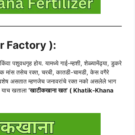
r Factory ):
ा पशुवधगृह होय. यामध्ये गाई-म्हशी, शेळ्यामेंढ्या, डुकरे
ायक मांस तसेच रक्त, चरबी, कातडी-चामडी, केस वगैरे
अवशेष असतात म्हणजेच जनावरांचे रक्त नको असलेले भाग
. याच खताला
‘खाटीकखाना खत’ ( Khatik-Khana