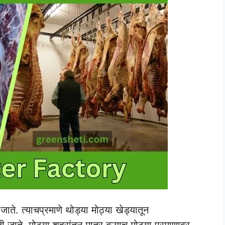
े. त्याचप्रमाणे थोड्या मोठ्या खेड्यातून
 जाते. मोठ्या शहरांतून मात्र बऱ्याच मोठ्या प्रमाणावर