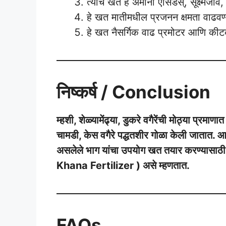
त्यांचे खत हे अमीनो ऍसिडस्, सूक्ष्मजीव,
हे खत मातीमधील प्रजनन क्षमता वाढवण
हे खत नैसर्गिक वाढ प्रमोटर आणि कीट
निष्कर्ष / Conclusion
म्हशी, शेळ्यामेंढ्या, डुकरे वगैरेंची मोठ्या प्
चामडी, केस वगैरे पद्धतशीर गोळा केली जातात. 
असलेले भाग यांचा उपयोग खत तयार करण्यासा
Khana Fertilizer ) असे म्हणतात.
FAQs