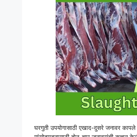
घरगुती उपयोगासाठी एखाद-दुसरे जनावर कापले जात
मांसोत्पादनासाठी दोन-चार जनावरांची कत्तल केली