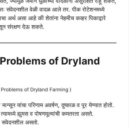
े, ज्यामुळे जमीन धुळीच्या वादळांना असुरक्षित राहू शकते,
ेषतः संवेदनशील वेळी वादळ आले तर. पीक रोटेशनमध्ये
अर्थ असा आहे की शेतांना नेहमीच कव्हर पिकाद्वारे
सून संरक्षण देऊ शकते.
या ( Problems of Dryland
न्सून यांचा परिणाम अवर्षण, दुष्काळ व पूर येण्यात होतो.
त्यामध्ये ह्युमस व पोषणमूल्यांची कमतरता असते.
ेला संवेदनशील असतो.