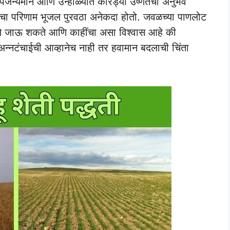
 पर्जन्यमान आणि उन्हाळ्यात कोरड्या उष्णतेचा अनुभव
्फाचा परिणाम भूजल पुरवठा अनेकदा होतो. जवळच्या पाणलोट
ापरले जाऊ शकते आणि काहींचा असा विश्वास आहे की
 अन्नटंचाईची आव्हानेच नाही तर हवामान बदलाची चिंता