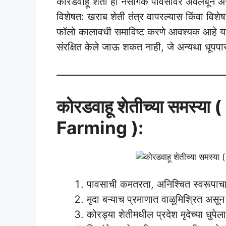
कोरडवाहू शेती ही नैसर्गिक पावसावर अवलंबून असत
विशेषत: खराब शेती तंत्र वापरल्यास किंवा विश
फॉलो कालावधी समाविष्ट करणे आवश्यक आहे याचा 
संरक्षित केले जाऊ शकत नाही, जे अन्यथा धूपपा
कोरडवाहू शेतीच्या समस्
Farming ):
पावसाची कमतरता, अनिश्चित स्वरूपाचा मा
मृदा बऱ्याच प्रमाणात वाळूमिश्रित असून 
कोरड्या शेतीमधील प्रदेश मृदेच्या धुप