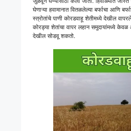
जुळवून घेण्यासाठी केला जातो. हिवाळ्यात जास्त
घेणाऱ्या हवामानात वितळलेल्या बर्फाचा आणि बर
स्त्रोतांचे पाणी कोरडवाहू शेतीमध्ये देखील व
कोरड्या शेतांचा वापर लहान समुदायांमध्ये केवळ
देखील सोडवू शकतो.