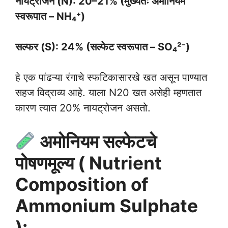
नायट्रोजन (N): 20–21% (मुख्यतः अमोनियम
स्वरूपात – NH₄⁺)
सल्फर (S): 24% (सल्फेट स्वरूपात – SO₄²⁻)
हे एक पांढऱ्या रंगाचे स्फटिकासारखे खत असून पाण्यात
सहज विद्राव्य आहे. याला N20 खत असेही म्हणतात
कारण त्यात 20% नायट्रोजन असतो.
अमोनियम सल्फेटचे
पोषणमूल्य ( Nutrient
Composition of
Ammonium Sulphate
):