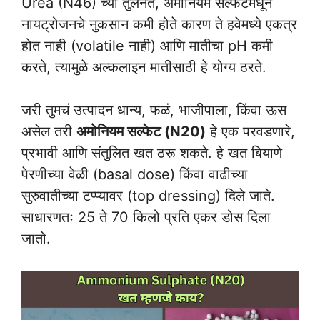
Urea (N46) च्या तुलनेत, अमोनियम सल्फेटमधून
नायट्रोजनचे नुकसान कमी होते कारण ते हवेमध्ये एकत्र
होत नाही (volatile नाही) आणि मातीचा pH कमी
करते, त्यामुळे अल्कलाइन मातीसाठी हे योग्य ठरते.
जरी तुमचं उत्पादन धान्य, फळं, भाजीपाला, किंवा ऊस
असेल तरी
अमोनियम सल्फेट
(N20)
हे एक परवडणारे,
प्रभावी आणि संतुलित खत ठरू शकते. हे खत बियाणे
पेरणीच्या वेळी (basal dose) किंवा वाढीच्या
सुरुवातीच्या टप्प्यावर (top dressing) दिले जाते.
साधारणतः 25 ते 70 किलो प्रति एकर डोस दिला
जातो.