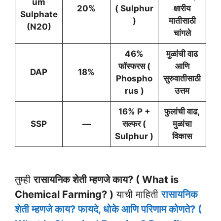
um
20%
( Sulphur
क्षारीय
Sulphate
)
मातीसाठी
(N20)
चांगले
46%
मुळांची वाढ
फॉस्फरस (
आणि
DAP
18%
Phospho
सुरुवातीसाठी
rus )
उत्तम
16% P +
फुलांची वाढ,
SSP
—
सल्फर (
मुळांचा
Sulphur )
विकास
तुम्ही
रासायनिक शेती म्हणजे काय? ( What is
Chemical Farming? )
याची माहिती
रासायनिक
शेती म्हणजे काय? फायदे, धोके आणि परिणाम कोणते? (