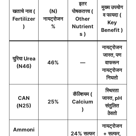
इतर
मुख्य उपयोग
खताचे नाव
(
(N)
पोषकतत्त्व (
व फायदा
(
Fertilizer
नायट्रोजन
Other
Key
)
%
Nutrient
Benefit )
s )
नायट्रोजन
जास्त, पण
युरिया Urea
46%
—
वाफरून
(N46)
नायट्रोजन
निघतो
स्थिरता
कॅल्शियम
(
CAN
जास्त, pH
25%
Calcium
(N25)
संतुलित
)
ठेवतो
नायट्रोजन
Ammoni
24% सल्फर
+ सल्फर,