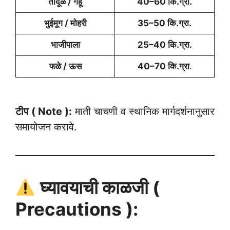
तांदूळ / गहू
40–60 कि.ग्रा.
भुईमूग / मोहरी
35–50 कि.ग्रा.
भाजीपाला
25–40 कि.ग्रा.
फळे / ऊस
40–70 कि.ग्रा
.
टीप ( Note ):
माती चाचणी व स्थानिक मार्गदर्शनानुसार
समायोजन करावे.
घ्यावयाची काळजी (
Precautions ):